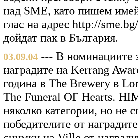
над SME, като пишем
имей
глас на адрес http://sme.bg
дойдат пак в България.
--- В номинациите 
03.09.04
наградите на Kerrang Award
година в The Brewery в Lo
The Funeral OF Hearts. HI
няколко категории, но не 
победителите от наградите
снимки на Ville от наград