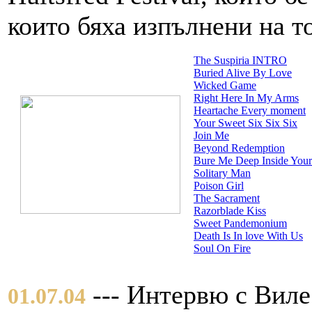
които бяха изпълнени на т
The Suspiria INTRO
Buried Alive By Love
Wicked Game
Right Here In My Arms
Heartache Every moment
Your Sweet Six Six Six
Join Me
Beyond Redemption
Bure Me Deep Inside Your
Solitary Man
Poison Girl
The Sacrament
Razorblade Kiss
Sweet Pandemonium
Death Is In love With Us
Soul On Fire
--- Интервю с Виле 
01.07.04