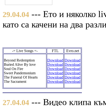
--- Ето и няколко l
29.04.04
като са качени на два раз
-= Live Songs =-
FTL
Evro.net
Beyond Redemption
Download
Download
Buried Alive By love
Download
Download
Soul On Fire
Download
Download
Sweet Pandemonium
Download
Download
The Funeral Of Hearts
Download
Download
The Sacrament
Download
Download
--- Видео клипа къ
27.04.04