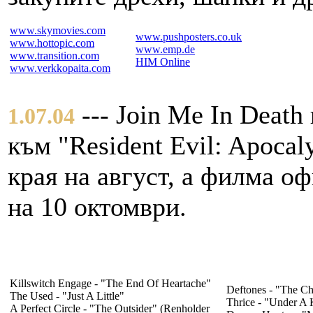
www.skymovies.com
www.pushposters.co.uk
www.hottopic.com
www.emp.de
www.transition.com
HIM Online
www.verkkopaita.com
--- Join Me In Death
1.07.04
към "Resident Evil: Apocal
края на август, а филма о
на 10 октомври.
Killswitch Engage - "The End Of Heartache"
Deftones - "The C
The Used - "Just A Little"
Thrice - "Under A 
A Perfect Circle - "The Outsider" (Renholder