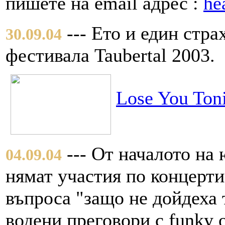
пишете на email адрес :
he
--- Ето и един стра
30.09.04
фестивала Taubertal 2003.
Lose You Toni
--- От началото на
04.09.04
нямат участия по концерти
въпроса "защо не дойдеха т
водени преговори с funky