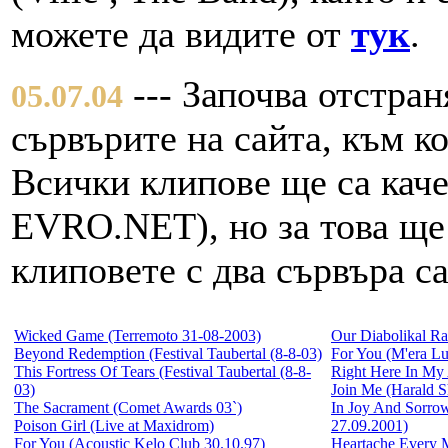
можете да видите от
тук
.
--- Започва отстран
05.07.04
сървърите на сайта, към ко
Всички клипове ще са каче
EVRO.NET), но за това ще 
клиповете с два сървъра са
Wicked Game (Terremoto 31-08-2003)
Our Diabolikal Ra
Beyond Redemption (Festival Taubertal (8-8-03)
For You (M'era Lu
This Fortress Of Tears (Festival Taubertal (8-8-
Right Here In My
03)
Join Me (Harald 
The Sacrament (Comet Awards 03`)
In Joy And Sorro
Poison Girl (Live at Maxidrom)
27.09.2001)
For You (Acoustic Kelo Club 30.10.97)
Heartache Every 