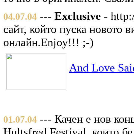
---
Exclusive
- http:
04.07.04
сайт, който пуска новото 
онлайн.Enjoy!!! ;-)
And Love Sai
--- Качен е нов кон
01.07.04
Hultsfred Festival, които 