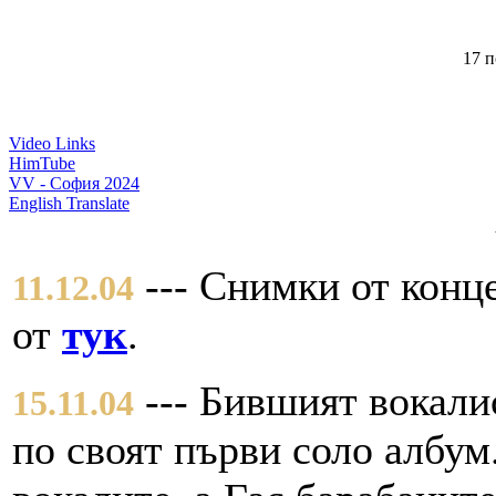
17 п
Video Links
HimTube
VV - София 2024
English Translate
--- Снимки от конце
11.12.04
от
тук
.
--- Бившият вокалис
15.11.04
по своят първи соло албум.