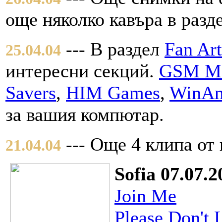
още няколко кавъра в разд
--- В раздел
Fan Art
25.04.04
интересни секций.
GSM Me
Savers
,
HIM Games
,
WinAm
за вашия компютар.
--- Още 4 клипа от
21.04.04
Sofia 07.07.2
Join Me
Please Don't 