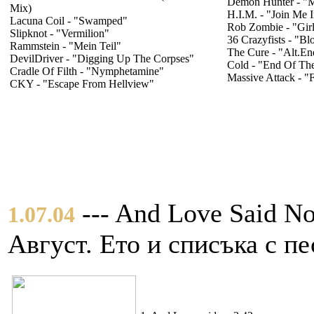
Demon Hunter - "
Mix)
H.I.M. - "Join Me 
Lacuna Coil - "Swamped"
Rob Zombie - "Girl
Slipknot - "Vermilion"
36 Crazyfists - "B
Rammstein - "Mein Teil"
The Cure - "Alt.En
DevilDriver - "Digging Up The Corpses"
Cold - "End Of The
Cradle Of Filth - "Nymphetamine"
Massive Attack - "
CKY - "Escape From Hellview"
--- And Love Said N
1.07.04
Август. Ето и списъка с п