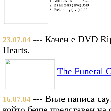
1. And Love said no 3:42
2. It's all tears ( live) 3:49
3. Pretending (live) 4:45
--- Качен е DVD Rip
23.07.04
Hearts.
The Funeral 
--- Виле написа са
16.07.04
който беше представен на