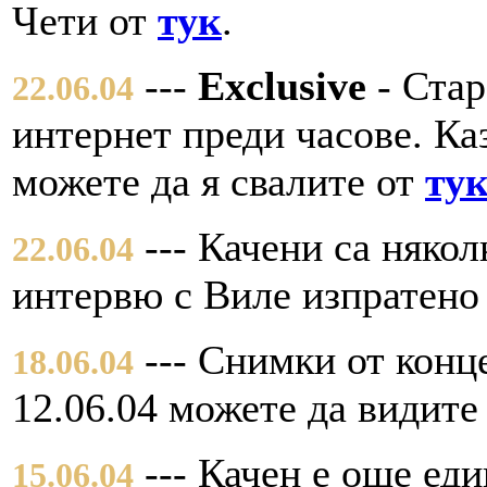
Чети от
тук
.
---
Exclusive
- Стар
22.06.04
интернет преди часове. Ка
можете да я свалите от
ту
--- Качени са няко
22.06.04
интервю с Виле изпратено
--- Снимки от конце
18.06.04
12.06.04 можете да видите
--- Качен е още еди
15.06.04