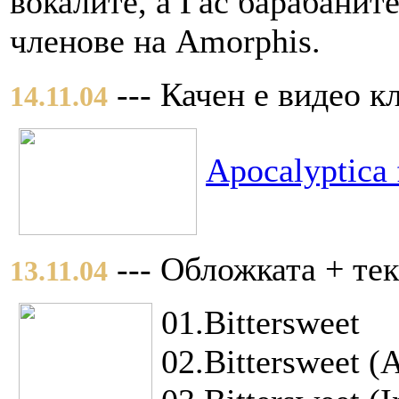
вокалите, а Гас барабанит
членове на Amorphis.
--- Качен е видео кл
14.11.04
Apocalyptica 
--- Обложката + те
13.11.04
01.Bittersweet
02.Bittersweet (