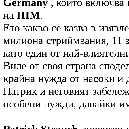
Germany
, който включва 
на
HIM
.
Ето какво се казва в изяв
милиона стриймвания, 11 з
като един от най-влиятелн
Виле от своя страна споде
крайна нужда от насоки и 
Патрик и неговият забележ
особени нужди, давайки им