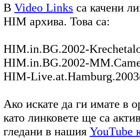
В
Video Links
са качени ли
HIM архива. Това са:
HIM.in.BG.2002-Krechetalo
HIM.in.BG.2002-MM.Camer
HIM-Live.at.Hamburg.2003(
Ако искате да ги имате в о
като линковете ще са акти
гледани в нашия
YouTube 