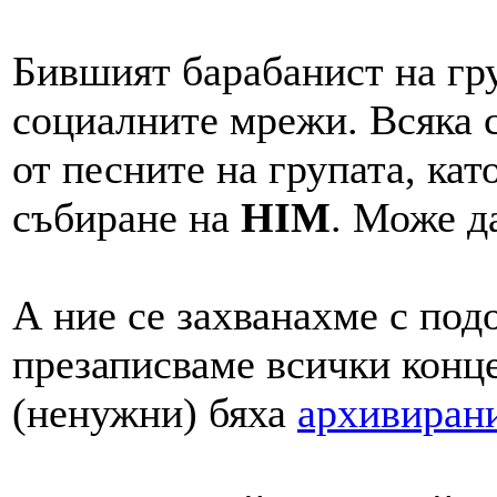
Бившият барабанист на гру
социалните мрежи. Всяка с
от песните на групата, ка
събиране на
HIM
. Може д
А ние се захванахме с под
презаписваме всички конце
(ненужни) бяха
архивиран