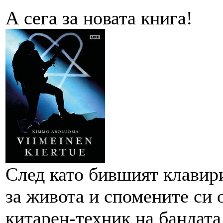
А сега за новата книга!
След като бившият клави
за живота и спомените си
китарен-техник на бандат