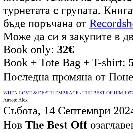
турнетата с групата. Книга
бъде поръчанa от
Records
Може да си я закупите в д
Book only:
32€
Book + Tote Bag + T-shirt:
Последна промяна от Понед
WHEN LOVE & DEATH EMBRACE - THE BEST OF HIM 1997
Автор: Alex
Събота, 14 Септември 2024
Нов
The Best Off
озаглав