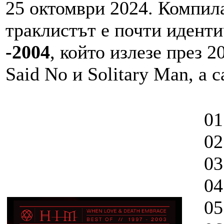
25 октомври 2024. Компила
траклистът е почти иденти
-2004
, който излезе през 
Said No и Solitary Man, а с
01. 
02. 
03. 
04. 
05. 