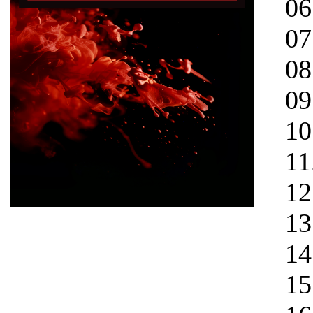
06.
07. 
08. 
09. 
10. 
11. 
12. 
13. 
14. 
15. 