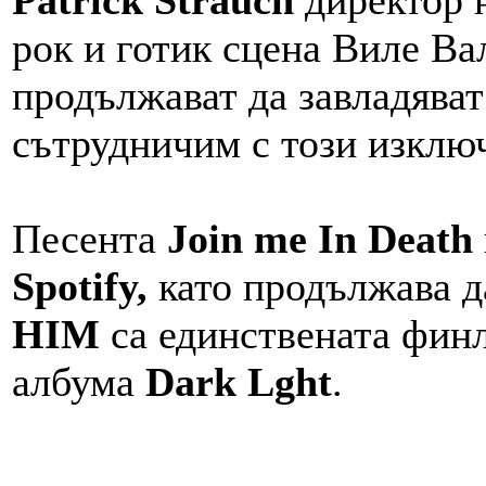
Patrick Strauch
директор 
рок и готик сцена Виле Ва
продължават да завладяват 
сътрудничим с този изключ
Песента
Join me In Death
Spotify,
като продължава д
HIM
са единствената финл
албума
Dark Lght
.