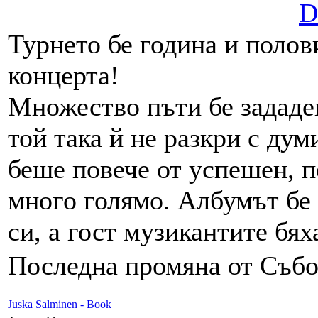
D
Турнето бе година и полов
концерта!
Множество пъти бе зададен
той така й не разкри с дум
беше повече от успешен, п
много голямо. Албумът бе 
си, а гост музикантите бя
Последна промяна от Събот
Juska Salminen - Book