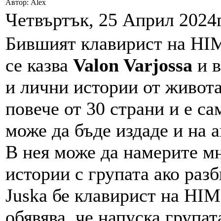
Автор: Alex
Четвъртък, 25 Април 2024г
Бившият клавирист на HI
се казва
Valon Varjossa
и в
и лични истории от живота
повече от 30 страни и е с
може да бъде издаде и на 
В нея може да намерите мн
истории с групата ако разб
Juska бе клавирист на HIM
обявява, че напуска групат