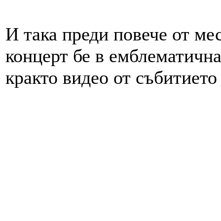
И така преди повече от ме
концерт бе в емблематична
кракто видео от събитието 