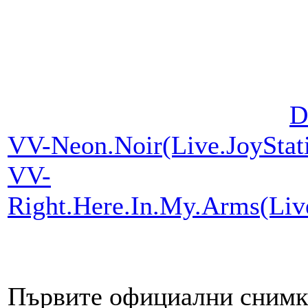
D
VV-Neon.Noir(Live.JoySta
VV-
Right.Here.In.My.Arms(Li
Първите официални снимк