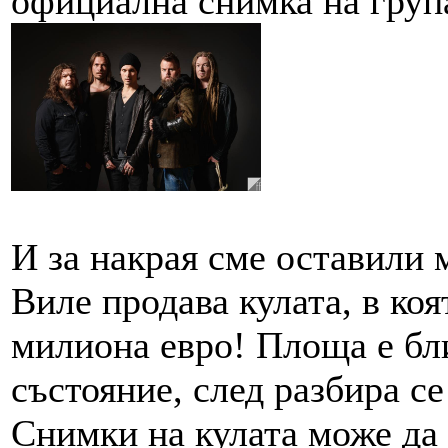
официална снимка на груп
И за накрая сме оставили 
Виле продава кулата, в ко
милиона евро! Площа е бли
състояние, след разбира с
Снимки на кулата може да