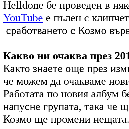
Helldone бе проведен в няк
YouTube
e пълен с клипчет
сработването с Козмо вър
Какво ни очаква през 20
Както знаете още през изм
че можем да очакваме нови
Работата по новия албум б
напусне групата, така че щ
Козмо ще промени нещата