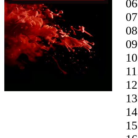
06.
07. 
08. 
09. 
10. 
11. 
12. 
13. 
14. 
15. 