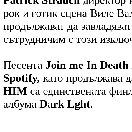
Patrick Strauch
директор 
рок и готик сцена Виле Ва
продължават да завладяват 
сътрудничим с този изключ
Песента
Join me In Death
Spotify,
като продължава д
HIM
са единствената финл
албума
Dark Lght
.