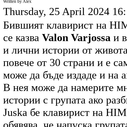
Written by Alex
Thursday, 25 April 2024 16
Бившият клавирист на HI
се казва
Valon Varjossa
и в
и лични истории от живота
повече от 30 страни и е с
може да бъде издаде и на 
В нея може да намерите мн
истории с групата ако разб
Juska бе клавирист на HIM
обявява, че напуска групат