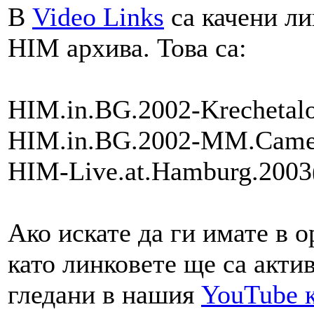
В
Video Links
са качени ли
HIM архива. Това са:
HIM.in.BG.2002-Krechetalo
HIM.in.BG.2002-MM.Camer
HIM-Live.at.Hamburg.2003(
Ако искате да ги имате в о
като линковете ще са акти
гледани в нашия
YouTube 