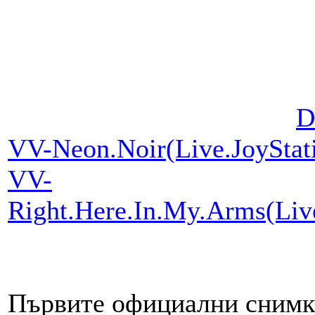
D
VV-Neon.Noir(Live.JoySta
VV-
Right.Here.In.My.Arms(Li
Първите официални снимк