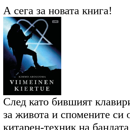
А сега за новата книга!
След като бившият клави
за живота и спомените си
китарен-техник на бандат