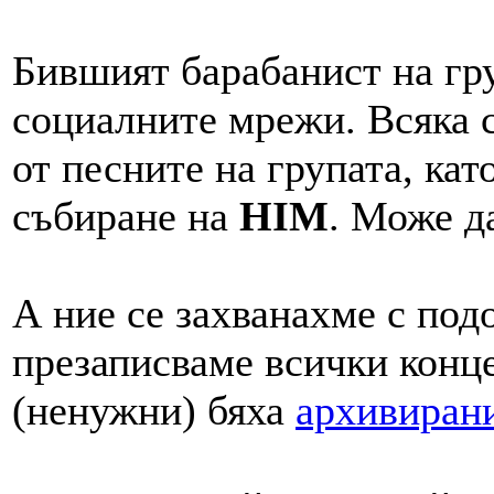
Бившият барабанист на гру
социалните мрежи. Всяка с
от песните на групата, ка
събиране на
HIM
. Може д
А ние се захванахме с под
презаписваме всички конце
(ненужни) бяха
архивиран