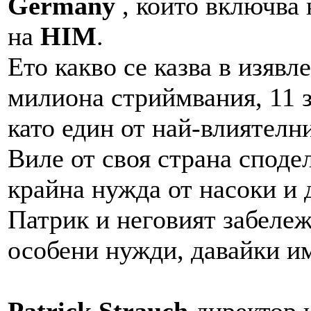
Germany
, който включва 
на
HIM
.
Ето какво се казва в изяв
милиона стриймвания, 11 з
като един от най-влиятелн
Виле от своя страна споде
крайна нужда от насоки и 
Патрик и неговият забележ
особени нужди, давайки им