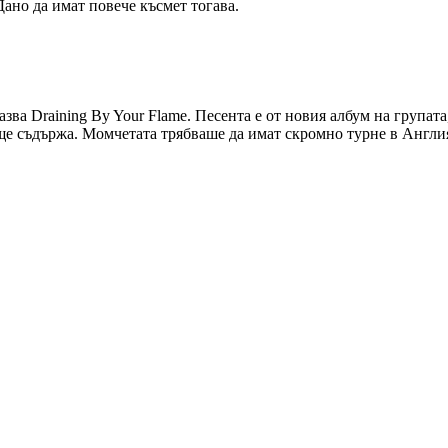
Дано да имат повече късмет тогава.
азва Draining By Your Flame. Песента е от новия албум на групата,
 ще съдържа. Момчетата трябваше да имат скромно турне в Англия