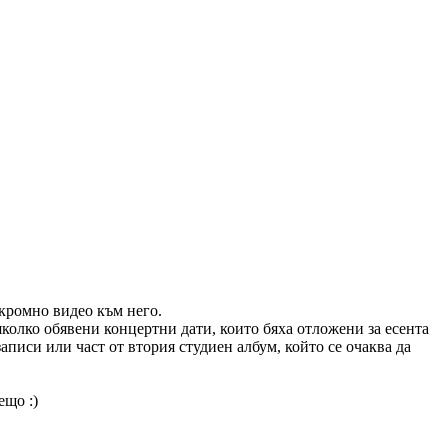
скромно видео към него.
колко обявени концертни дати, които бяха отложени за есента
записи или част от втория студиен албум, който се очаква да
ещо :)