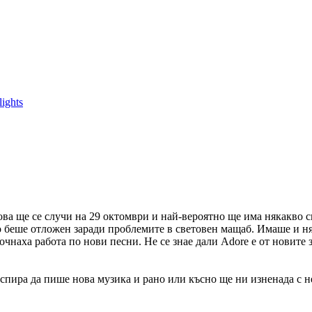
ights
 Това ще се случи на 29 октомври и най-вероятно ще има някакво 
о беше отложен заради проблемите в световен мащаб. Имаше и ня
очнаха работа по нови песни. Не се знае дали Adore e от новите 
 спира да пише нова музика и рано или късно ще ни изненада с н