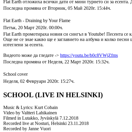
Flat Earth отложиха всички дати от мини турнето си за есента. 
Последна промяна от Вторник, 05 Май 2020г. 15:44ч.
Flat Earth - Draining by Your Flame
Петък, 20 Март 2020г. 00:00ч.
Flat Earth промотираха новия си сингъл в Youtube! Песента се к
Още не се знае какво ще е заглавието на албума и колко песни
изтеглени за есента.
Видеото може да гледате ->
https://youtu.be/b0c8VWjZfms
Последна промяна от Неделя, 22 Март 2020г. 15:32ч.
School cover
Неделя, 02 Февруари 2020г. 15:27ч.
SCHOOL (LIVE IN HELSINKI)
Music & Lyrics: Kurt Cobain
Video by Valtteri Lahikainen
Filmed in Lutakko, Jyväskylä 7.12.2018
Recorded live at Nosturi, Helsinki 23.11.2018
Recorded by Janne Vuori