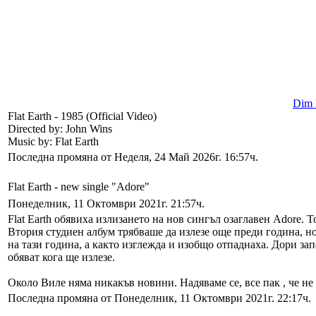
Dim l
Flat Earth - 1985 (Official Video)
Directed by: John Wins
Music by: Flat Earth
Последна промяна от Неделя, 24 Май 2026г. 16:57ч.
Flat Earth - new single "Adore"
Понеделник, 11 Октомври 2021г. 21:57ч.
Flat Earth обявиха излизането на нов сингъл озаглавен Adore.
Втория студиен албум трябваше да излезе още преди година, н
на тази година, а както изглежда и изобщо отпаднаха. Дори зап
обяват кога ще излезе.
Около Виле няма никакъв новини. Надяваме се, все пак , че не
Последна промяна от Понеделник, 11 Октомври 2021г. 22:17ч.