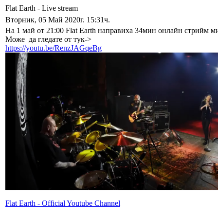
Flat Earth - Live stream
Вторник, 05 Май 2020г. 15:31ч.
На 1 май от 21:00 Flat Earth направиха 34мин онлайн стрийм м
Може да гледате от тук->
https://youtu.be/RenzJAGqeBg
Flat Earth - Official Youtube Channel