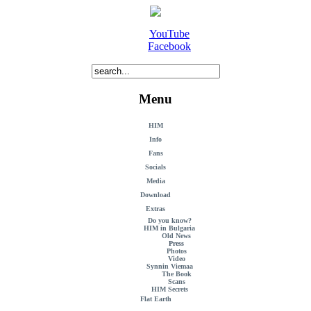
YouTube
Facebook
Menu
HIM
Info
Fans
Socials
Media
Download
Extras
Do you know?
HIM in Bulgaria
Old News
Press
Photos
Video
Synnin Viemaa
The Book
Scans
HIM Secrets
Flat Earth