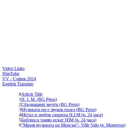
Video Links
HimTube
VV - София 2024
English Translate
#
Article Title
1
H. I. M. (BG Press)
2
Сбъдващият мечти (BG Press)
3
Музиката ни е звуков пъзел (BG Press)
4
Метал и любов свириха H.I.M (в. 24 часа)
5
Библия и тамян искат HIM (в. 24 часа)
6
“Мразя музиката на Менсън”- Ville Valo (в. Монитор)