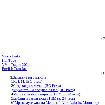
15 п
Video Links
HimTube
VV - София 2024
English Translate
H
№
Заглавие на статията
1
H. I. M. (BG Press)
2
Сбъдващият мечти (BG Press)
3
Музиката ни е звуков пъзел (BG Press)
4
Метал и любов свириха H.I.M (в. 24 часа)
5
Библия и тамян искат HIM (в. 24 часа)
6
“Мразя музиката на Менсън”- Ville Valo (в. Монитор)