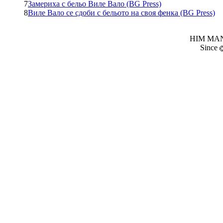
7
Замериха с бельо Виле Вало (BG Press)
8
Виле Вало се сдоби с бельото на своя фенка (BG Press)
HIM MANI
Since