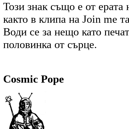
Този знак също е от ерата
както в клипа на Join me т
Води се за нещо като печат
половинка от сърце.
Cosmic Pope