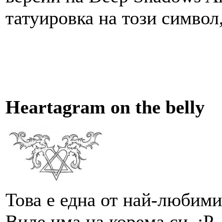
татуировка на този символ,
Heartagram on the belly
Това е една от най-любими
Виле има на корема си. :P