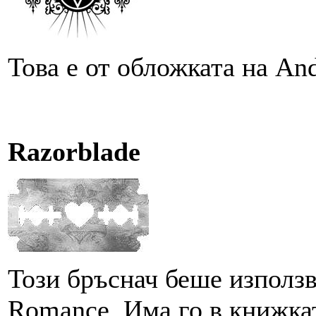
Това е от обложката на An
Razorblade
Този бръснач беше използв
Romance. Има го в книжкат