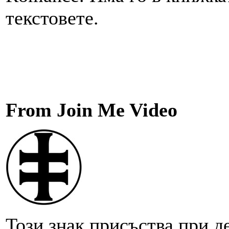
текстовете.
From Join Me Video
Този знак присъства при де