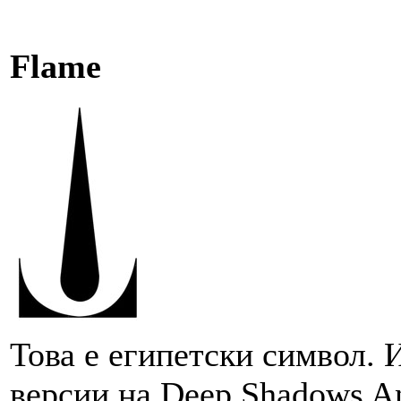
Flame
Това е египетски символ. 
версии на Deep Shadows And