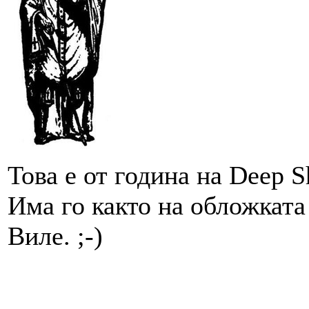
Това е от година на Deep S
Има го както на обложката 
Виле. ;-)