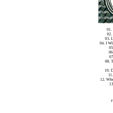
01.
02.
03. 
04. I W
05
06
07
08. 
10. 
11.
12. Whe
13
F