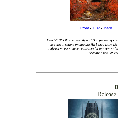
Front
-
Disc
-
Back
VENUS DOOM с главни букви! Потресаващо добър
критици, които отписаха HIM след Dark Ligh
албум и че те повече не искали да правят под
желание без намеса
D
Release