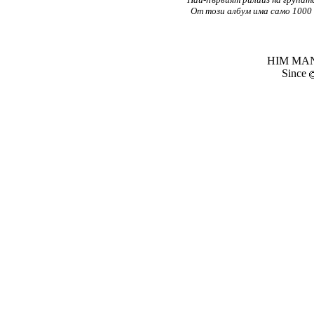
От този албум има само 1000 
HIM MANI
Since