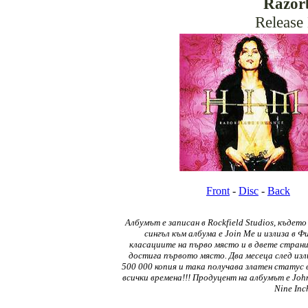
Razor
Release
Front
-
Disc
-
Back
Албумът е записан в Rockfield Studios, къдет
сингъл към албума е Join Me и излиза в 
класациите на първо място и в двете страни
достига първото място. Два месеца след изли
500 000 копия и така получава златен статус 
всички времена!!! Продуцент на албумът е John
Nine Inc