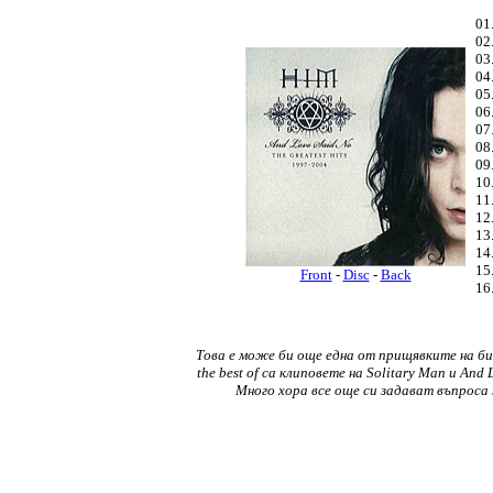
01
02
03
04
05
06
07
08
09
10
11
12
13
14
15
Front
-
Disc
-
Back
16
Това е може би още една от прищявките на би
the best of са клиповете на Solitary Man и And 
Много хора все още си задават въпроса з