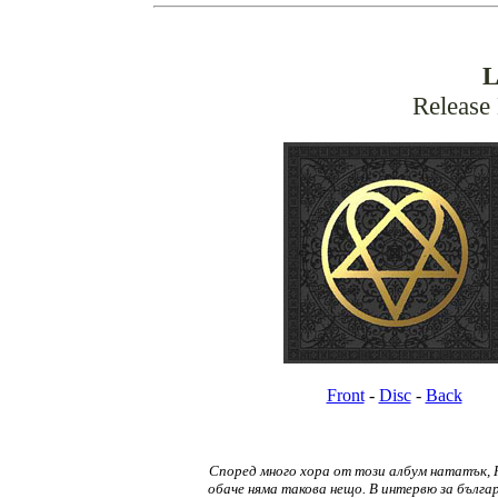
L
Release
Front
-
Disc
-
Back
Според много хора oт този албум нататък, H
обаче няма такова нещо. В интервю за българ