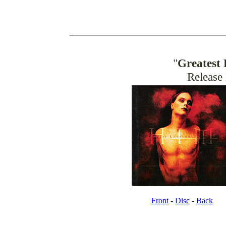
"
Greatest 
Release
Front
-
Disc
-
Back