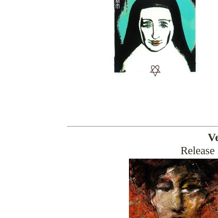
V
Release