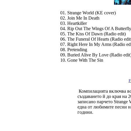
01. Strange World (KE cover)
02. Join Me In Death
03. Heartkiller
04. Rip Out The Wings Of A Butterfl
05. The Kiss Of Dawn (Radio edit)
06. The Funeral Of Hearts (Radio edit
07. Right Here In My Arms (Radio edi
08. Pretending
09. Buried Alive By Love (Radio edit
10. Gone With The Sin
F
Компилацията включва вс
създаването й до края на 
записано парчето Strange W
една от любимите песни н
години.