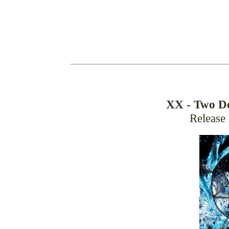
XX - Two De
Release