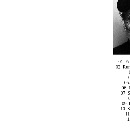
01. E
02. Ru
05.
06. 
07. S
0
09. 
10. S
11
1