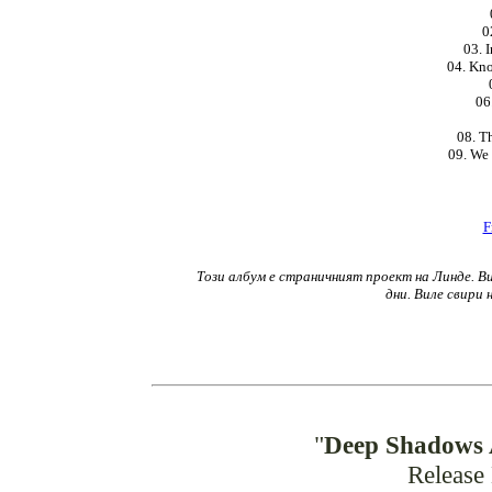
0
03. 
04. Kn
06
08. T
09. We
F
Този албум е страничният проект на Линде. Ви
дни. Виле свири 
"
Deep Shadows A
Release