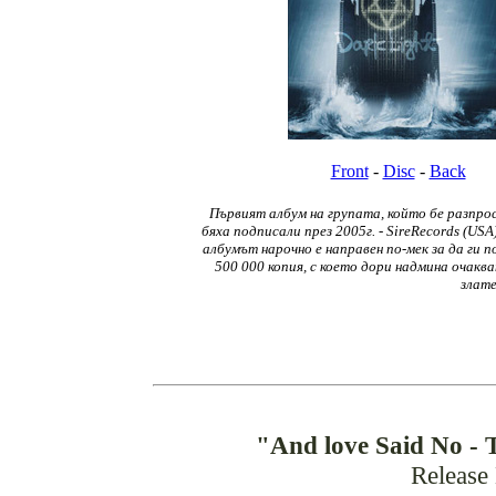
Front
-
Disc
-
Back
Първият албум на групата, който бе разпрос
бяха подписали през 2005г. - SireRecords (USA
албумът нарочно е направен по-мек за да ги 
500 000 копия, с което дори надмина очаква
злате
"And love Said No - 
Release