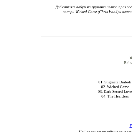
Дебютният албум на групата излиза през есе
кавъри.Wicked Game (Chris Isaak) и класик
"
6
Rele
01. Stigmata Diaboli
02. Wicked Game
03. Dark Secred Love
04. The Heartless
F
Най-първият рилийз на групата