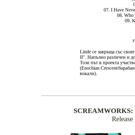
07. I Have Nev
08. Who 
09. K
F
Linde се завръща със своят
II". Напълно различен и д
Този път в проекта участв
(Enochian Crescent/барабан
вокали).
SCREAMWORKS: Lov
Release