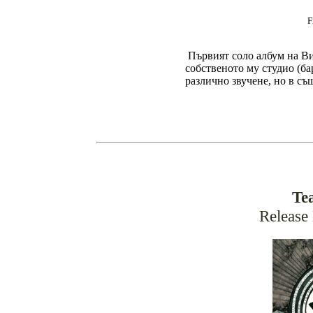
F
Първият соло албум на Ви
собственото му студио (ба
различно звучене, но в съ
Te
Release