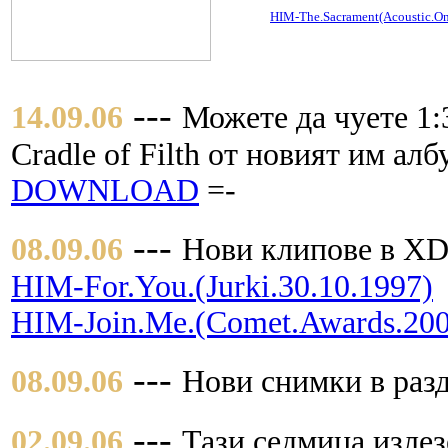
HIM-The.Sacrament(Acoustic.O
---
14.09.06
Можете да чуете 1:
Cradle of Filth от новият им алб
DOWNLOAD
=-
---
08.09.06
Нови клипове в XD
HIM-For.You.(Jurki.30.10.1997)
HIM-Join.Me.(Comet.Awards.200
---
08.09.06
Нови снимки в разд
---
02.09.06
Тази седмица излез