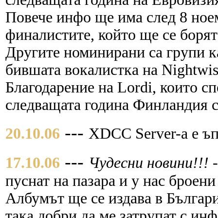
Повече инфо ще има след 8 ноем
финалистите, който ще се борят
Другите номинирани са групи
бившата вокалистка на Nightwish
Благодарение на Lordi, които сп
следващата година Финландия с
---
20.10.06
XDCC Server-a е ъп
---
17.10.06
Чудесни новини!!!
пуснат на пазара и у нас броен
Албумът ще се издава в Българ
така добри да ме затрупат с ин