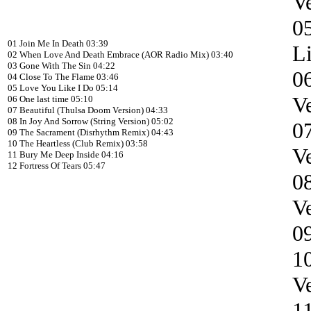
Ve
05
01 Join Me In Death 03:39
L
02 When Love And Death Embrace (AOR Radio Mix) 03:40
03 Gone With The Sin 04:22
06
04 Close To The Flame 03:46
05 Love You Like I Do 05:14
Ve
06 One last time 05:10
07 Beautiful (Thulsa Doom Version) 04:33
08 In Joy And Sorrow (String Version) 05:02
0
09 The Sacrament (Disrhythm Remix) 04:43
10 The Heartless (Club Remix) 03:58
Ve
11 Bury Me Deep Inside 04:16
12 Fortress Of Tears 05:47
0
Ve
0
1
Ve
1