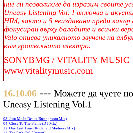
ние си позволихме да изразим своите ус
Uneasy Listening Vol. 1 включва и акус
HIM, както и 5 неиздавани преди кавър 
фокусиран върху баладите и всички вер
Valo описва уникалното звучене на ал
към гротескното електро.
SONYBMG / VITALITY MUSIC
www.vitalitymusic.com
---
16.10.06
Можете да чуетe по
Uneasy Listening Vol.1
03. Join Me In Death (Strongroom Mix)
04. Close To The Flame (DT Mix)
12. One Last Time (Rockfield Madness Mix)
14. The Path (P.S. Version)