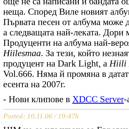
още не са написани и бандата о
неща. Според Виле новият албу
Първата песен от албума може д
а следващата най-леката. Дори м
Продуценти на албума най-веро
Hiilesmaa
. За тези, който незна
продуцент на Dark Light, а
Hiili
Vol.666. Няма й промяна в датат
есента на 2007г.
- Нови клипове в
XDCC Server
-
Posted: 10.11.06 / 19:47h