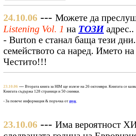
---
24.10.06
Можете да преслуш
Listening Vol. 1
на
ТОЗИ
адрес..
- Burton е станал баща тези дни
семейството са наред. Името на 
Честито!!!
---
23.10.06
Втората книга за HIM ще излезе на 26 октомври. Книгата се каз
Книгата съдържа 128 страници и 50 снимки.
- За повече информация & поръчка от
тук
.
---
23.10.06
Има вероятност ХИ
следващата година на Евровизия