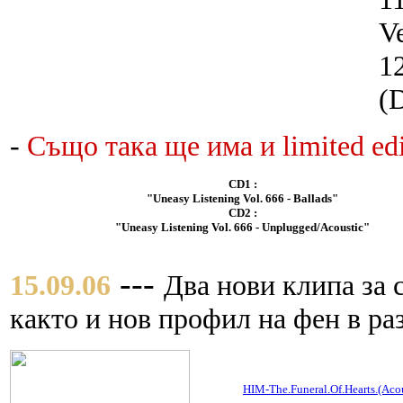
Ve
1
(D
-
Също така ще има и limited edi
CD1 :
"Uneasy Listening Vol. 666 - Ballads"
CD2 :
"Uneasy Listening Vol. 666 - Unplugged/Acoustic"
---
15.09.06
Два нови клипа за с
както и нов профил на фен в ра
HIM-The.Funeral.Of.Hearts.(Aco