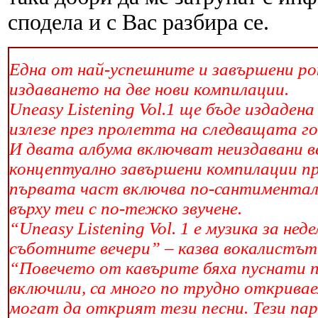
сподела и с Вас разбира се.
Една от най-успешните и завършени рок
издаването на две нови компилации.
Uneasy Listening Vol.1 ще бъде издаде
излезе през пролетта на следващата го
И двата албума включват неиздавани ве
концептуално завършени компилации п
първата част включва по-сантиментал
върху теи с по-тежко звучене.
“Uneasy Listening Vol. 1 е музика за нед
съботните вечери” – казва вокалистът V
“Повечето от кавърите бяха пуснати по
включили, са много по трудно откривае
могат да открият тези песни. Тези пар