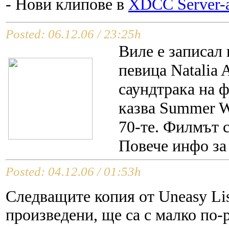
- Нови клипове в
XDCC Server-a
Posted: 06.12.06 / 23:25h
Виле е записал 
певица Natalia 
саундтрака на ф
казва Summer Wi
70-те. Филмът с
Повече инфо з
Posted: 04.12.06 / 01:53h
Следващите копия от Uneasy Lis
произведени, ще са с малко по-