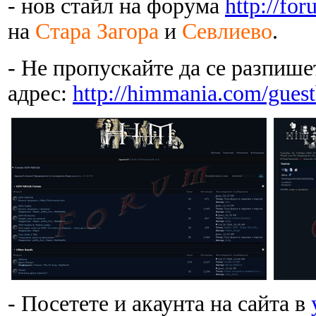
- нов стайл на форума
http://fo
на
Стара Загора
и
Севлиево
.
- Не пропускайте да се разпишет
адрес:
http://himmania.com/gues
- Посетете и акаунта на сайта в