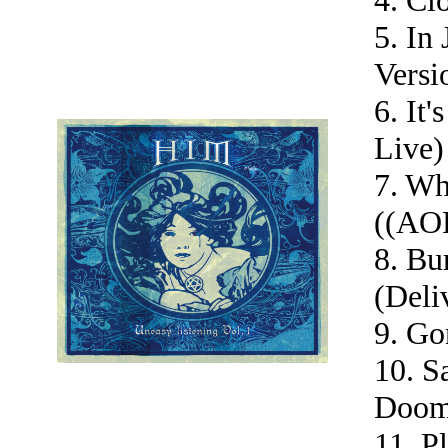
5. In
Versi
6. It
Live)
7. W
((AO
8. Bu
(Deli
9. Go
10. S
Doom
11. P