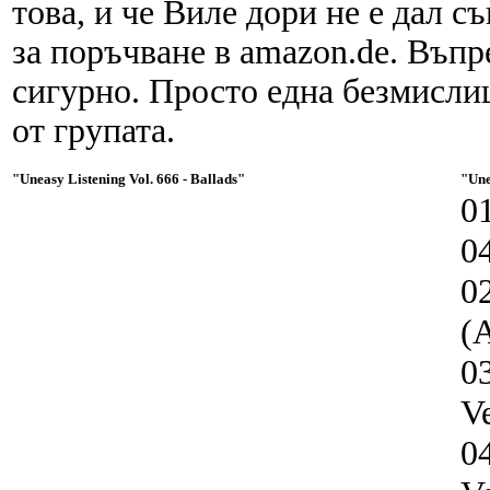
това, и че Виле дори не е дал с
за поръчване в amazon.de. Въпр
сигурно. Просто една безмисли
от групата.
"Uneasy Listening Vol. 666 - Ballads"
"Une
01
0
0
(A
0
Ve
0