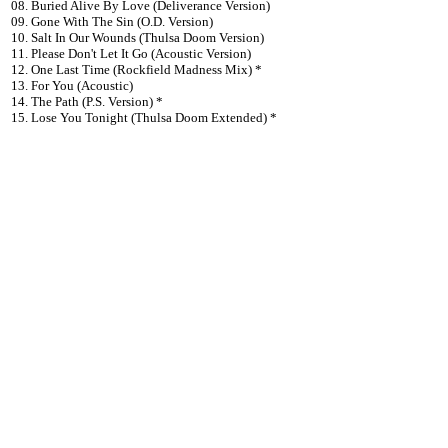
08. Buried Alive By Love (Deliverance Version)
09. Gone With The Sin (O.D. Version)
10. Salt In Our Wounds (Thulsa Doom Version)
11. Please Don't Let It Go (Acoustic Version)
12. One Last Time (Rockfield Madness Mix) *
13. For You (Acoustic)
14. The Path (P.S. Version) *
15. Lose You Tonight (Thulsa Doom Extended) *