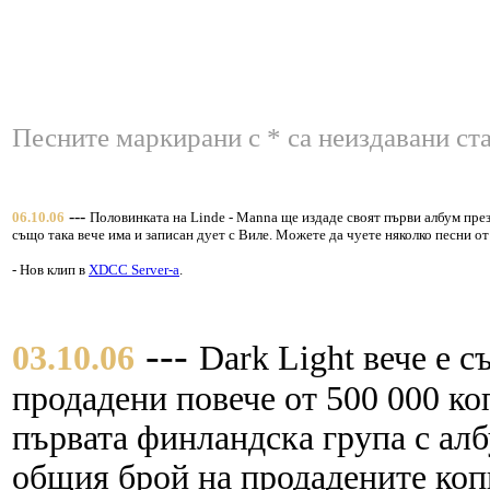
Песните маркирани с * са неиздавани ста
---
06.10.06
Половинката на Linde - Manna ще издаде своят първи албум през 
също така вече има и записан дует с Виле. Можете да чуете няколко песни от
- Нов клип в
XDCC Server-a
.
---
03.10.06
Dark Light вече е с
продадени повече от 500 000 ко
първата финландска група с алб
общия брой на продадените копи