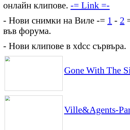
онлайн клипове.
-= Link =-
- Нови снимки на Виле -=
1
-
2
=
във форума.
- Нови клипове в xdcc сървъра.
Gone With The Si
Ville&Agents-Para