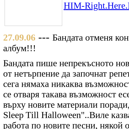
HIM-Right.Here.
---
27.09.06
Бандата отменя кон
албум!!!
Бандата пише непрекъсното нови
от нетърпение да започнат репе
сега нямаха никаква възможност
се отваря такава възможност ес
върху новите материали поради
Sleep Till Halloween"..Виле каз
работа по новите песни, някой о