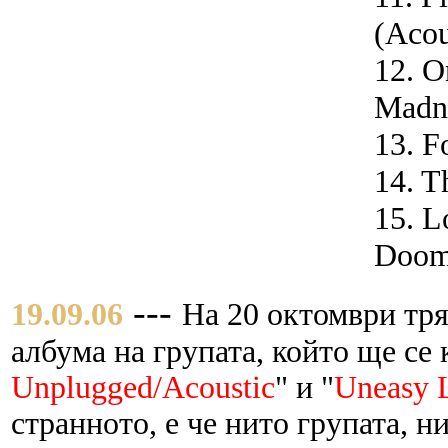
(Acou
12. O
Madn
13. F
14. T
15. L
Doom
---
19.09.06
На 20 октомври тря
албума на групата, който ще се 
Unplugged/Acoustic
" и "
Uneasy L
странното, е че нито групата, 