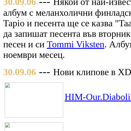
---
30.09.06
Някой от най-изве
албум с меланхолични финладск
Tapio и песента ще се казва "Taa
да запишат песента във вторник
песен и си
Tommi Viksten
. Албу
ноември месец.
---
30.09.06
Нови клипове в XD
HIM-Our.Diabolik