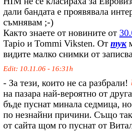
HIM не се класираха за Евровиз
дали бандата е проявявала инте
съмнявам ;-)
Както знаете от новините от
30
Tapio и Tommi Viksten. От
тук
видите малко снимки от записв
Edit: 10.11.06 - 16:31h
- За тези, които не са разбрали!
на пазара най-вероятно от друг
бъде пуснат минала седмица, но
по незнайни причини. Също та
от сайта щом го пуснат от Вита