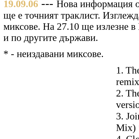
---
19.09.06
Нова информация от
ще е точният траклист. Изглежд
миксове. На 27.10 ще излезне в
и по другите държави.
* - неиздавани миксове.
1. Th
remix
2. Th
versi
3. Jo
Mix) 
4. Cl