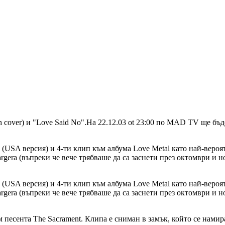
sh cover) и "Love Said No".На 22.12.03 ot 23:00 по MAD TV ще б
(USA версия) и 4-ти клип към албума Love Metal като най-вероят
era (въпреки че вече трябваше да са заснети през октомври и 
(USA версия) и 4-ти клип към албума Love Metal като най-вероят
era (въпреки че вече трябваше да са заснети през октомври и 
 песента The Sacrament. Клипа е сниман в замък, който се намир