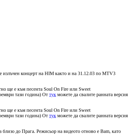
ъде излъчен концерт на HIM както и на 31.12.03 по MTV3
но ще е към песента Soul On Fire или Sweet
ноември тази година) От
тук
можете да свалите ранната версия
но ще е към песента Soul On Fire или Sweet
ноември тази година) От
тук
можете да свалите ранната версия
а близо до Прага. Режисьор на видеото отново е Bam, като