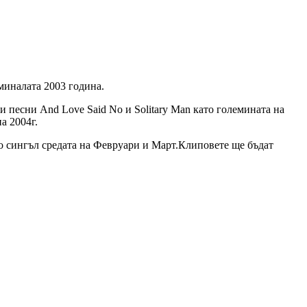
зминалата 2003 година.
и песни And Love Said No и Solitary Man като големината на
а 2004г.
ато сингъл средата на Февруари и Март.Клиповете ще бъдат