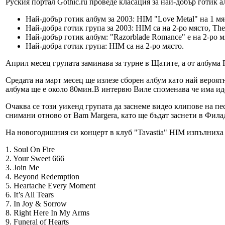
Руския портал Gothic.ru проведе класация за най-добър готик а
Най-добър готик албум за 2003: HIM "Love Metal" на 1 мяст
Най-добра готик група за 2003: HIM са на 2-ро място, The 
Най-добър готик албум: "Razorblade Romance" e на 2-ро мяс
Най-добра готик група: HIM са на 2-ро място.
Април месец групата заминава за турне в Щатите, а от албума 
Средата на март месец ще излезе сборен албум като най вероят
албума ще е около 80мин.В интервю Виле споменава че има иде
Очаква се този уикенд групата да заснеме видео клипове на пе
снимани отново от Bam Margera, като ще бъдат заснети в Фил
На новогодишния си концерт в клуб "Tavastia" HIM изпълниха 
1. Soul On Fire
2. Your Sweet 666
3. Join Me
4. Beyond Redemption
5. Heartache Every Moment
6. It’s All Tears
7. In Joy & Sorrow
8. Right Here In My Arms
9. Funeral of Hearts