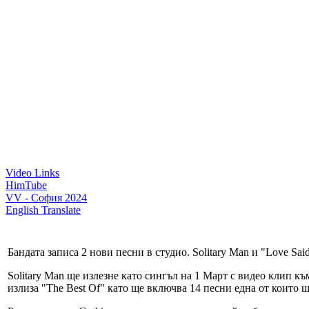
Video Links
HimTube
VV - София 2024
English Translate
Бандата записа 2 нови песни в студио. Solitаry Man и "Love Sa
Solitary Man ще излезне като сингъл на 1 Март с видео клип 
излиза "The Best Of" като ще включва 14 песни една от които щ