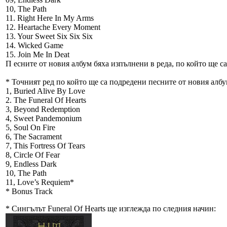
10, The Path
11. Right Here In My Arms
12. Heartache Every Moment
13. Your Sweet Six Six Six
14. Wicked Game
15. Join Me In Deat
П есните от новия албум бяха изпълнени в реда, по който ще са
* Точният ред по който ще са подредени песните от новия албу
1, Buried Alive By Love
2. The Funeral Of Hearts
3, Beyond Redemption
4, Sweet Pandemonium
5, Soul On Fire
6, The Sacrament
7, This Fortress Of Tears
8, Circle Of Fear
9, Endless Dark
10, The Path
11, Love’s Requiem*
* Bonus Track
* Сингълът Funeral Of Hearts ще изглежда по следния начин: