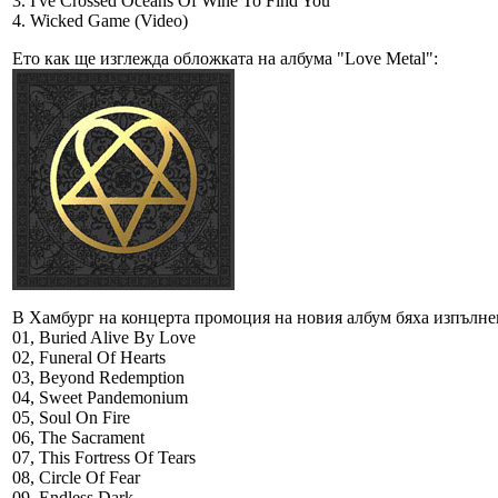
3. I've Crossed Oceans Of Wine To Find You
4. Wicked Game (Video)
Ето как ще изглежда обложката на албума "Love Metal":
В Хамбург на концерта промоция на новия албум бяха изпълнен
01, Buried Alive By Love
02, Funeral Of Hearts
03, Beyond Redemption
04, Sweet Pandemonium
05, Soul On Fire
06, The Sacrament
07, This Fortress Of Tears
08, Circle Of Fear
09, Endless Dark