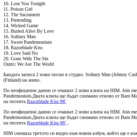
10. Lose You Tonight
11. Poison Girl
12. The Sacrament
13. Pretending
14. Wicked Game
15. Buried Alive By Love
16. Solitary Man
17. Sweet Pandemonium
18. Razorblade Kiss
19. Love Said No
20. Gone With The Sin
Outro: We Are The World
Бандата записа 2 нови песни в студио. Solitаry Man (Johnny Ca
(Finland) на живо.
По неофицялни данни се очакват 2 нови клипа на HIM. Join me 
Pandemonium.Двата клипа ще бъдат снимани отново от Bam Marg
на песента
Razorblade Kiss 98`
По неофицялни данни се очакват 2 нови клипа на HIM. Join me 
Pandemonium.Двата клипа ще бъдат снимани отново от Bam Marg
на песента
Razorblade Kiss 98`
..
HIM снимаха третото си видео към новия албум, който ще е към