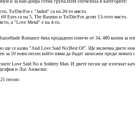
лбум и за най-добра готик група.HIM спечелиха в категорите:
о, To/Die/For с "Jaded" са на 20-то място.
69 Eyes са на 5, The Rasmus и To/Die/For делят 13-тото място.
то, а "Love Metal" e на 4-то.
Razorblade Romance бяха продадени повече от 34, 480 копия за и
но ще се казва "And Love Said No:Best Of". Ще включва двете нов
и за 10 нови песни който няма да бъдат записани преди зимата н
сните Love Said No и Solitery Man. И двете песни ще излезнат к
аделфия и Лос Анжелис
21 песни: