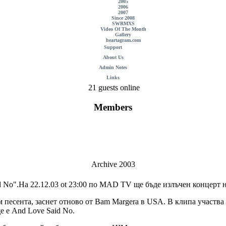
2005
2006
2007
Since 2008
SWRMXS
Video Of The Month
Gallery
heartagram.com
Support
About Us
Admin Notes
Links
21 guests online
Members
Archive 2003
id No".На 22.12.03 ot 23:00 по MAD TV ще бъде излъчен концерт 
към песента, заснет отново от Bam Margera в USA. В клипа учас
е е And Love Said No.