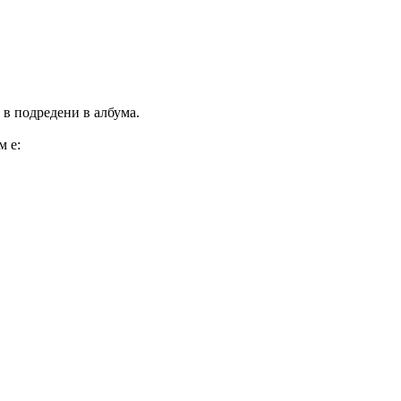
 в подредени в албума.
м е: