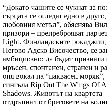
“Докато чашите се чукнат за по
сърцата се огледат едно в друг
любовния метъл”, обяснява Виле
призори – препреброяват парче
Light. Финландските рокаджии, 
Негово Адско Височество, се з
амбициозно: да бъдат признати 
мръсен, спонтанен, странен и 
оня вокал на “наквасен моряк”,
сингъла Rip Out The Wings Of A
Shadows. Животът на квартета –
отдръпнал от бреговете на волн