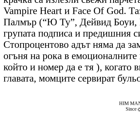
Vampire Heart и Face Of God. Т
Палмър (“Ю Ту”, Дейвид Боуи, 
групата подписа и предишния си
Стопроцентово адът няма да за
огъня на рока в емоционалните 
който и номер да е тя ), когато
главата, момците сервират буль
HIM MANI
Since