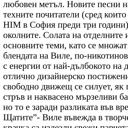
любовен метъл. Новите песни на
техните почитатели (сред които
HIM в София преди три години).
околните. Солата на отделните
основните теми, като се множа
блендата на Виле, по-никотинов
с енергии от най-дълбокото на 
отлично дизайнерско постижени
свободно движещ се силует, як 
стръв и наквасено мързеливи ба
но то е заради разликата във вр
Щатите”- Виле въвежда в творче
крачка са излезли свежи парчета