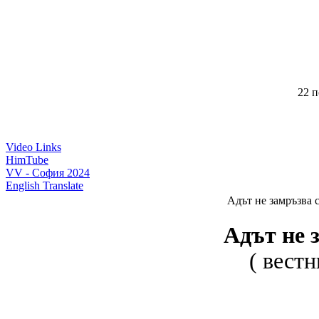
22 п
Video Links
HimTube
VV - София 2024
English Translate
Адът не замръзва 
Адът не 
( вестн