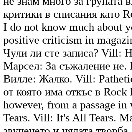
не знам много за групата 
критики в списания като Ro
I do not know much about yo
positive criticism in magazi
Чули ли сте записа? Vill: H
Марсел: За съжаление не. M
Вилле: Жалко. Vill: Pathet
от която има откъс в Rock 
however, from a passage in 
Tears. Vill: It's All Tears.
звученето и цялата творба..