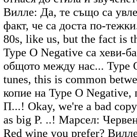
Вилле: Да, те също са увле
факт, че са доста по-тежки.
80s, like us, but the fact is
Type О Negative са хеви-ба
общото между нас... Type O
tunes, this is common betw
копие на Type О Negative,
П...! Okay, we're a bad copy
as big P. ..! Марсел: Черв
Red wine you prefer? Вилл