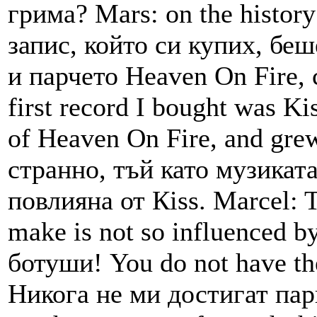
грима? Mars: on the histor
запис, който си купих, беш
и парчето Heaven Оn Fire, с
first record I bought was Ki
of Heaven Оn Fire, and grew
странно, тъй като музиката
повлияна от Кiss. Marcel: T
make is not so influenced 
ботуши! You do not have th
Никога не ми достигат пари