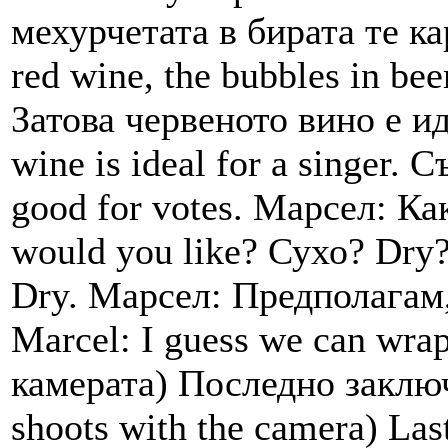
мехурчетата в бирата те ка
red wine, the bubbles in be
Затова червеното вино е ид
wine is ideal for a singer. С
good for votes. Марсел: К
would you like? Сухо? Dry?
Dry. Марсел: Предполагам
Marcel: I guess we can wra
камерата) Последно заключ
shoots with the camera) Las