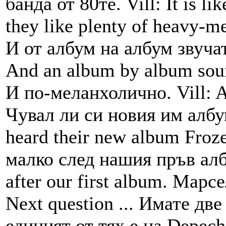
банда от 80те. Vill: It is l
they like plenty of heavy-m
И от албум на албум звучат
And an album by album soun
И по-меланхолично. Vill: 
Чувал ли си новия им албу
heard their new album Froz
малко след нашия пръв албум
after our first album. Марс
Next question ... Имате дв
единият от тях е на Depech