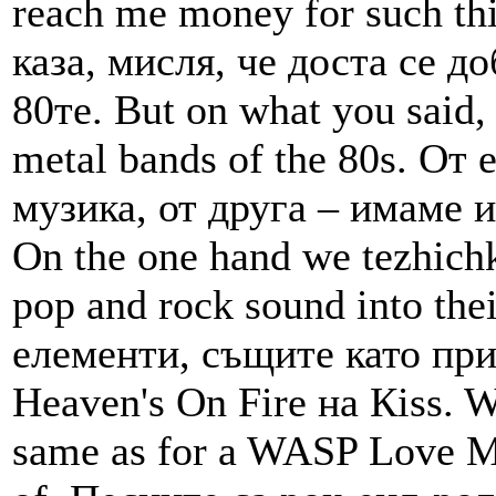
reach me money for such th
каза, мисля, че доста се 
80те. But on what you said, 
metal bands of the 80s. От
музика, от друга – имаме и
On the one hand we tezhichk
pop and rock sound into the
елементи, същите като пр
Heaven's On Fire на Кiss. W
same as for a WASP Love Ma