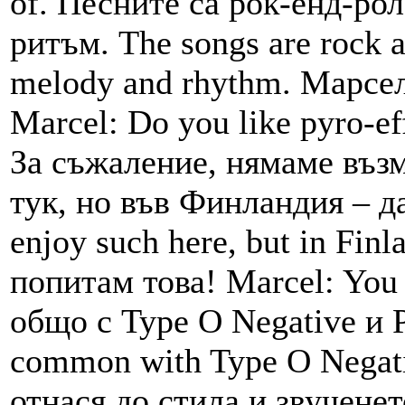
of. Песните са рок-енд-рол
ритъм. The songs are rock a
melody and rhythm. Марсе
Marcel: Do you like pyro-ef
За съжаление, нямаме възм
тук, но във Финландия – да
enjoy such here, but in Fin
попитам това! Marcel: You 
общо с Type О Negative и P
common with Type O Negati
отнася до стила и звученето.