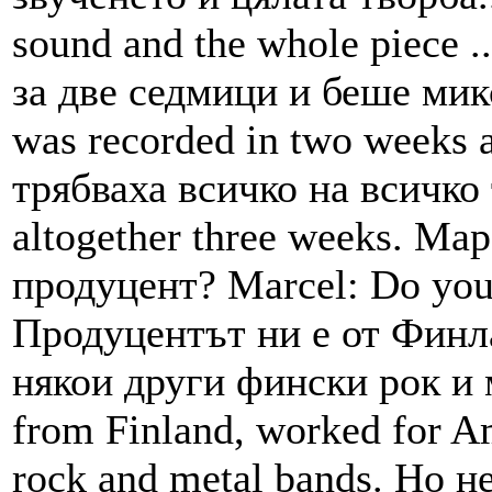
sound and the whole piece 
за две седмици и беше микс
was recorded in two weeks 
трябваха всичко на всичко
altogether three weeks. Ма
продуцент? Marcel: Do you
Продуцентът ни е от Финла
някои други фински рок и м
from Finland, worked for A
rock and metal bands. Но н