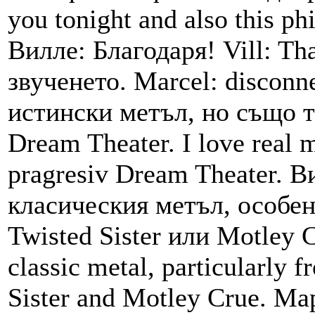
you tonight and also this ph
Вилле: Благодаря! Vill: T
звученето. Marcel: disconn
истински метъл, но също т
Dream Theater. I love real m
pragresiv Dream Theater. В
класическия метъл, особен
Twisted Sister или Motley Cr
classic metal, particularly 
Sister and Motley Crue. М