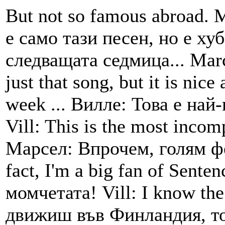
But not so famous abroad. 
е само тази песен, но е ху
следващата седмица... Marc
just that song, but it is nic
week ... Вилле: Това е най
Vill: This is the most incom
Марсел: Впрочем, голям фе
fact, I'm a big fan of Sent
момчетата! Vill: I know th
движиш във Финландия, тол