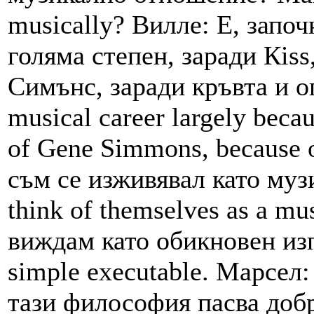
musically? Вилле: Е, запо
голяма степен, заради Кis
Симънс, заради кръвта и огъ
musical career largely becau
of Gene Simmons, because o
съм се изживявал като музи
think of themselves as a mus
виждам като обикновен изпъ
simple executable. Марсел:
тази философия пасва добр