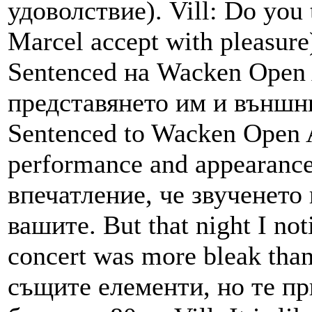
удоволствие). Vill: Do you t
Marcel accept with pleasur
Sentenced на Wacken Open 
представянето им и външни
Sentenced to Wacken Open A
performance and appearanc
впечатление, че звученето
вашите. But that night I not
concert was more bleak tha
същите елементи, но те пр