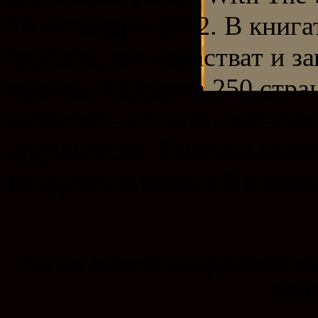
14 октомври 2002. В книгат
групата, как израстват и з
музика. Съдържа 250 стран
Juntunen - един от най-из
журналисти. Книгата може
интернет и цената й е окол
Тук ще можете да прочетете цял
сним