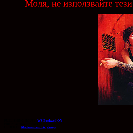
Моля, не използвайте тези
PUBLISHING HOUSE:
WS Bookwell OY
PRICE: 30euro (around)
ORDER IT:
Akateeminen Kirjakaupp