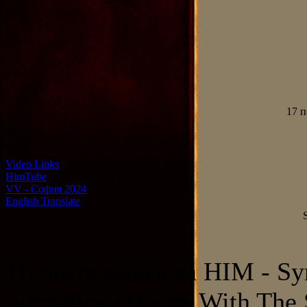
17 п
Video Links
HimTube
VV - София 2024
English Translate
Първата книга за HIM - Sy
английски (Gone With The 