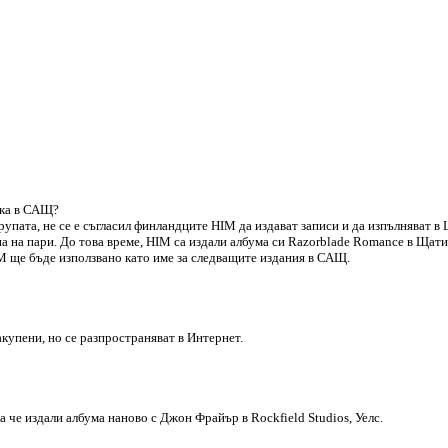
ака в САЩ?
упата, не се е съгласил финландците HIM да издават записи и да изпълняват в
а на пари. До това време, HIM са издали албума си Razorblade Romance в Щат
 ще бъде използвано като име за следващите издания в САЩ.
акупени, но се разпространяват в Интернет.
ка че издали албума наново с Джон Фрайър в Rockfield Studios, Уелс.