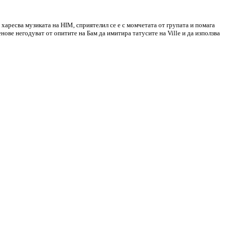
 харесва музиката на HIM, сприятелил се е с момчетата от групата и помага
нове негодуват от опитите на Бам да имитира татусите на Ville и да използва