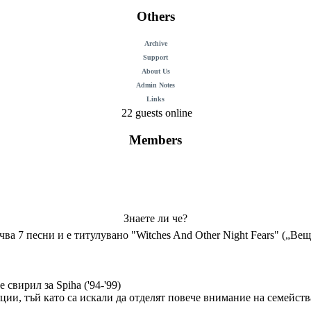
Others
Archive
Support
About Us
Admin Notes
Links
22 guests online
Members
Знаете ли че?
чва 7 песни и е титулувано "Witches And Other Night Fears" („Ве
 свирил за Spiha ('94-'99)
ции, тъй като са искали да отделят повече внимание на семейств