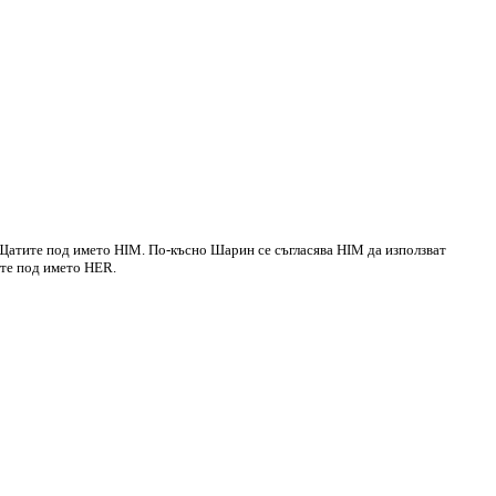
 Щатите под името HIM. По-късно Шарин се съгласява HIM да използват
ите под името HER.