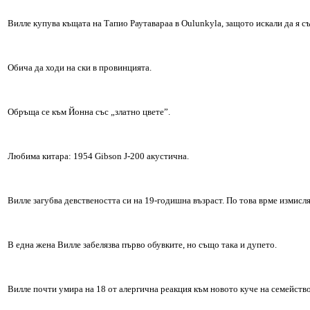
Вилле купува къщата на Тапио Раутавараа в Oulunkyla, защото искали да я съб
Обича да ходи на ски в провинцията.
Обръща се към Йонна със „златно цвете”.
Любима китара: 1954 Gibson J-200 акустична.
Вилле загубва девствеността си на 19-годишна възраст. По това врме измисля
В една жена Вилле забелязва първо обувките, но също така и дупето.
Вилле почти умира на 18 от алергична реакция към новото куче на семейств