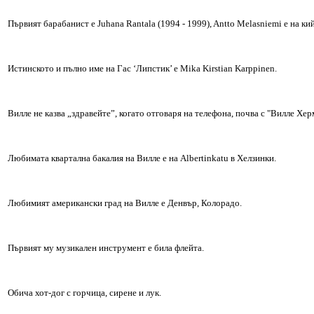
Първият барабанист е Juhana Rantala (1994 - 1999), Antto Melasniemi е на ки
Истинското и пълно име на Гас ‘Липстик’ е Mika Kirstian Karppinen.
Виллe не казва „здравейте”, когато отговаря на телефона, почва с "Вилле Херм
Любимата квартална бакалия на Виллe е на Albertinkatu в Хелзинки.
Любимият американски град на Виллe е Денвър, Колорадо.
Първият му музикален инструмент е била флейта.
Обича хот-дог с горчица, сирене и лук.