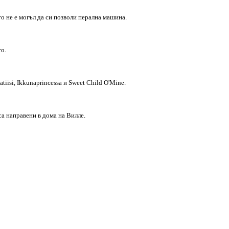
то не е могъл да си позволи перална машина.
о.
tiisi, Ikkunaprincessa и Sweet Child O'Mine.
а направени в дома на Виллe.