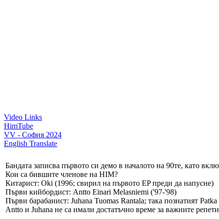
Video Links
HimTube
VV - София 2024
English Translate
Бандата записва първото си демо в началото на 90те, като вклю
Кои са бившите членове на HIM?
Китарист: Oki (1996; свирил на първото EP преди да напусне)
Първи кийбордист: Antto Einari Melasniemi ('97-'98)
Първи барабанист: Juhana Tuomas Rantala; така познатият Patka е
Antto и Juhana не са имали достатъчно време за важните репети