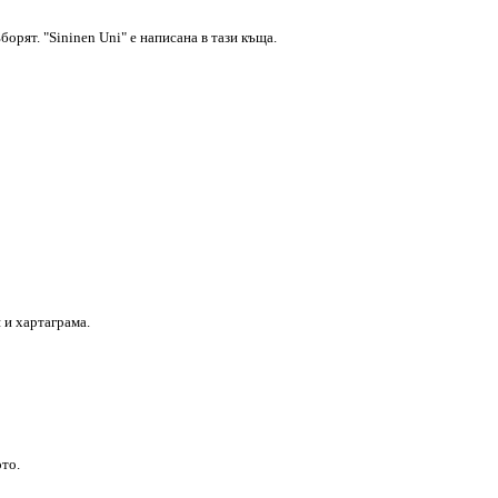
орят. "Sininen Uni" е написана в тази къща.
 и хартаграма.
ото.