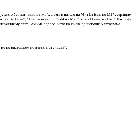
оу, което бе излъчвано по MTV, а сега и начело на Viva La Bam по MTV, страшно
live By Love”, “The Sacrament”, "Solitary Man" и "And Love Said No". Някои фе
ициалния му сайт. Бам има одобрението на Вилле да използва хартаграма.
, но по настоящем момчетата са „чисти”.