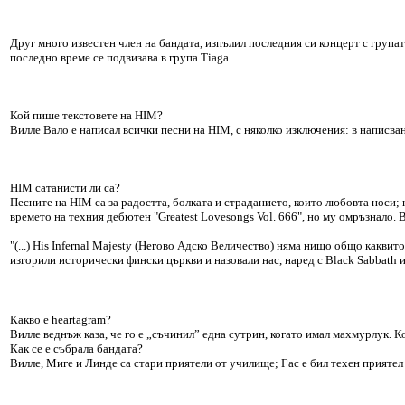
Друг много известен член на бандата, изпълил последния си концерт с групат
последно време се подвизава в група Tiaga.
Кой пише текстовете на HIM?
Вилле Валo е написал всички песни на HIM, с няколко изключения: в написван
HIM сатанисти ли са?
Песните на HIM са за радостта, болката и страданието, които любовта носи; 
времето на техния дебютен "Greatest Lovesongs Vol. 666", но му омръзнало. В
"(...) His Infernal Majesty (Негово Адско Величество) няма нищо общо каквит
изгорили исторически фински църкви и назовали нас, наред с Black Sabbath и
Какво е heartagram?
Виллe веднъж каза, че го е „съчинил” една сутрин, когато имал махмурлук. 
Как се е събрала бандата?
Виллe, Миге и Линдe са стари приятели от училище; Гас е бил техен приятел