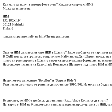
Как мога да получа автограф от група? Как да се свържа с HIM?
Може да пишете на
HIM
P.O. BOX 194
00121 Helsinki
Finland
или да изпратите мейл на him@heartagram.com.
Още ли HIM са известни като HER в Щатите? Защо въобще са се наричали т
В САЩ има друга група със същото име. Най-напред Дъг Шарин, начело на гр
името си равноправно в Щатите с вече съществуващата формация, но в замян
Настоящето издание на Razorblade Romance в Щатите е под името HIM и HIM
Нещо повече за песните "Borellus" и "Serpent Ride"?
Тези песни са от едно от ранните демо-записи (1995/96). Не могат да бъдат з
Вярно ли е, че HIM е трябвяло да заппишат Razorblade Romance два пъти?
Да, вярно е. HIM не били доволни с първата версия, продуцирана от Hiili, та