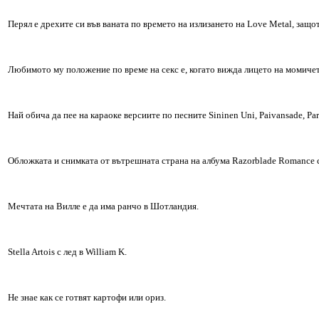
Перял е дрехите си във ваната по времето на излизането на Love Metal, защо
Любимото му положение по време на секс е, когато вижда лицето на момичет
Най обича да пее на караоке версиите по песните Sininen Uni, Paivansade, Para
Обложката и снимката от вътрешната страна на албума Razorblade Romance с
Мечтата на Виллe е да има ранчо в Шотландия.
Stella Artois с лед в William K.
Не знае как се готвят картофи или ориз.