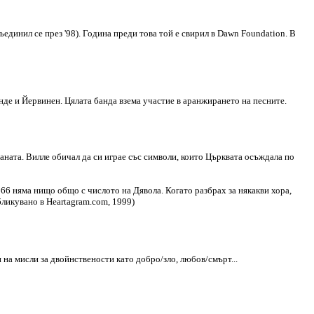
единил се през '98). Година преди това той е свирил в Dawn Foundation. В
индe и Йервинен. Цялата банда взема участие в аранжирането на песните.
таната. Виллe обичал да си играе със символи, които Църквата осъждала по
 666 няма нищо общо с числото на Дявола. Когато разбрах за някакви хора,
бликувано в Heartagram.com, 1999)
 на мисли за двойнствености като добро/зло, любов/смърт...