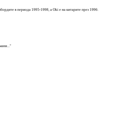
йбордите в периода 1995-1998, а Oki е на китарите през 1996.
ани..."