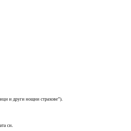
щици и други нощни страхове”).
ата си.