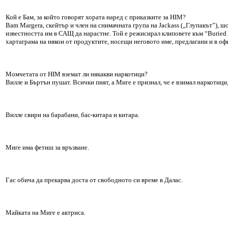
Кой е Бам, за който говорят хората наред с приказките за HIM?
Bam Margera, скейтър и член на снимачната група на Jackass („Глупакът”), ш
известността им в САЩ да нарастне. Той е режисирал клиповете към “Buried A
хартаграма на някои от продуктите, носещи неговото име, предлагани и в оф
Момчетата от HIM вземат ли някакви наркотици?
Виллe и Бъртън пушат. Всички пият, а Миге е признал, че е взимал наркотици
Вилле свири на барабани, бас-китара и китара.
Миге има фетиш за връзване.
Гас обича да прекарва доста от свободното си време в Далас.
Майката на Миге е актриса.