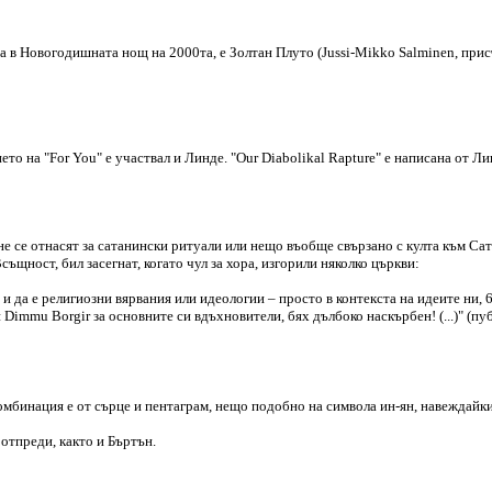
а в Новогодишната нощ на 2000та, е Золтан Плуто (Jussi-Mikko Salminen, присъ
ето на "For You" е участвал и Линдe. "Our Diabolikal Rapture" е написана от Л
не се отнасят за сатанински ритуали или нещо въобще свързано с култа към Са
същност, бил засегнат, когато чул за хора, изгорили няколко църкви:
о и да е религиозни вярвания или идеологии – просто в контекста на идеите ни,
 Dimmu Borgir за основните си вдъхновители, бях дълбоко наскърбен! (...)" (пу
Комбинация е от сърце и пентаграм, нещо подобно на символа ин-ян, навеждайки
 отпреди, както и Бъртън.