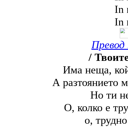
In
In
Превод 
/ Твоите
Има неща, кой
А разтоянието м
Но ти н
О, колко е тр
о, трудно