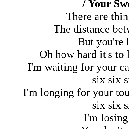
/ Your Swe
There are thi
The distance be
But you're 
Oh how hard it's to l
I'm waiting for your ca
six six 
I'm longing for your t
six six 
I'm losing