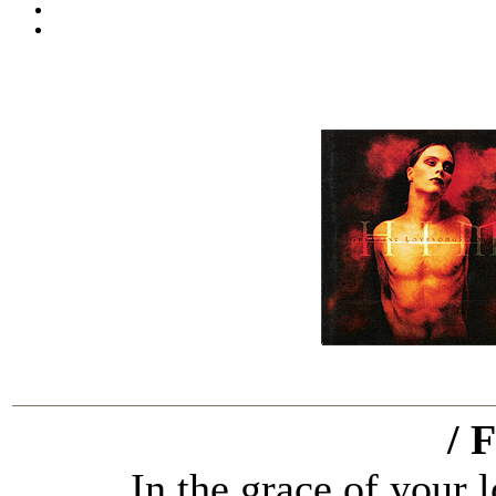
/ 
In the grace of your l