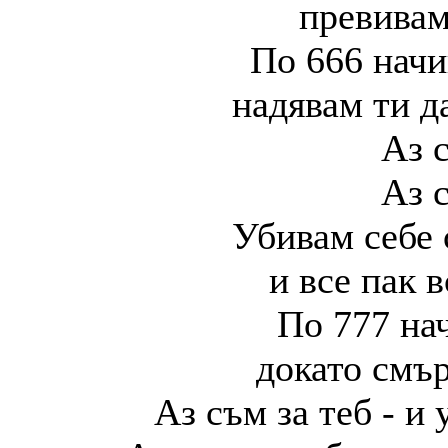
превивам
По 666 начи
надявам ти д
Аз 
Аз 
Убивам себе 
и все пак 
По 777 нач
докато смър
Аз съм за теб - и