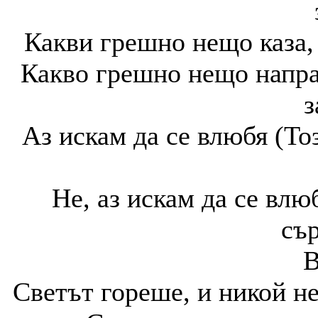
Какви грешно нещо каза, 
Какво грешно нещо направ
з
Аз искам да се влюбя (То
Не, аз искам да се влю
сър
В
Светът гореше, и никой не