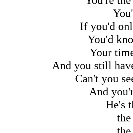
You're the
You'
If you'd on
You'd know
Your time
And you still ha
Can't you see
And you'r
He's t
the
the