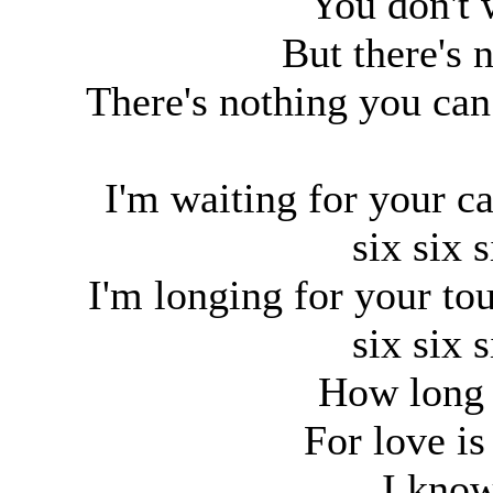
You don't w
But there's 
There's nothing you can 
I'm waiting for your ca
six six 
I'm longing for your t
six six 
How long 
For love is
I know 