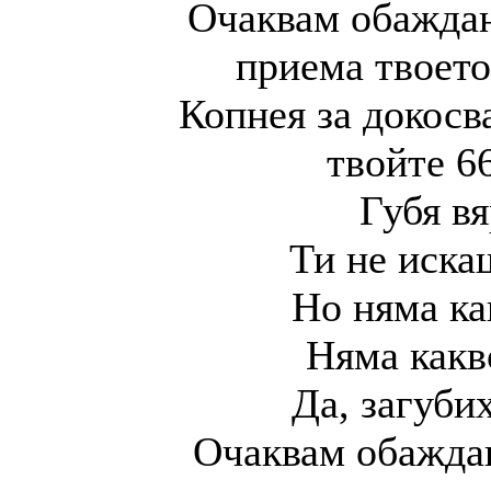
Очаквам обаждане
приема твоето
Копнея за докосв
твойте 6
Губя вя
Ти не иска
Но няма ка
Няма какв
Да, загубих
Очаквам обаждан