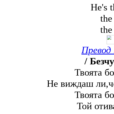
He's t
the
the
Превод 
/ Безч
Твоята бо
Не виждаш ли,че
Твоята бо
Той отив