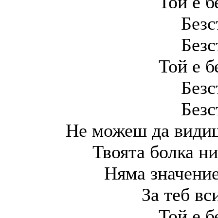
Той е б
Безс
Безс
Той е б
Безс
Безс
Не можеш да видиш
Твоята болка ни
Няма значение
За теб вс
Той е б