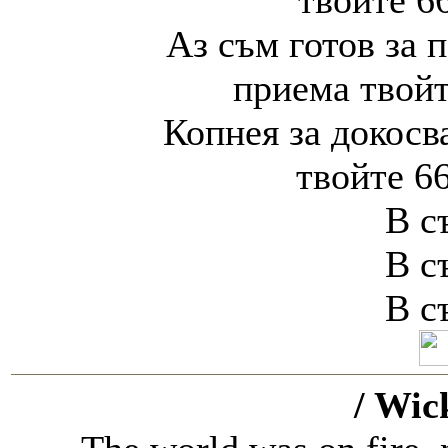
твойте 6
Аз съм готов за 
приема твойт
Копнея за докосв
твойте 66
В с
В с
В с
/ Wic