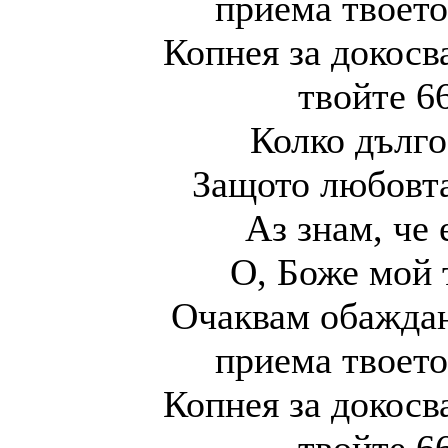
приема твоето
Копнея за докосв
твойте 6
Колко дълго
Защото любовта
Аз знам, че 
О, Боже мой 
Очаквам обаждане
приема твоето
Копнея за докосв