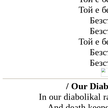
Той е б
Безс
Безс
Той е б
Безс
Безс
/ Our Diab
In our diabolikal 
And death keeps