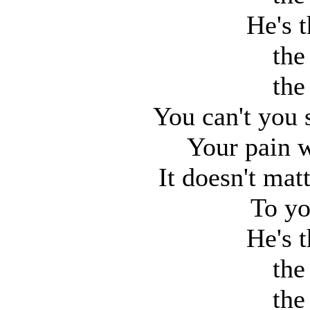
He's t
the
the
You can't you s
Your pain w
It doesn't mat
To you
He's t
the
the