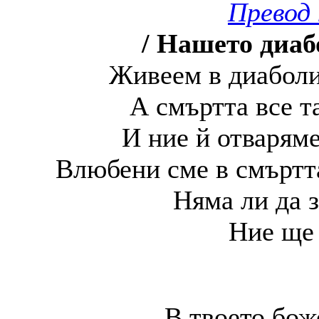
Превод 
/ Нашето диаб
Живеем в диаболи
А смъртта все т
И ние й отварям
Влюбени сме в смъртта
Няма ли да 
Ние ще 
В твоето бож