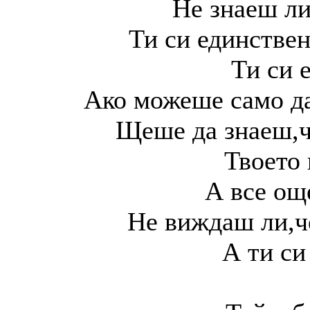
Не знаеш ли
Ти си единствен
Ти си 
Ако можеше само да
Щеше да знаеш,че
Твоето 
А все ощ
Не виждаш ли,че
А ти си