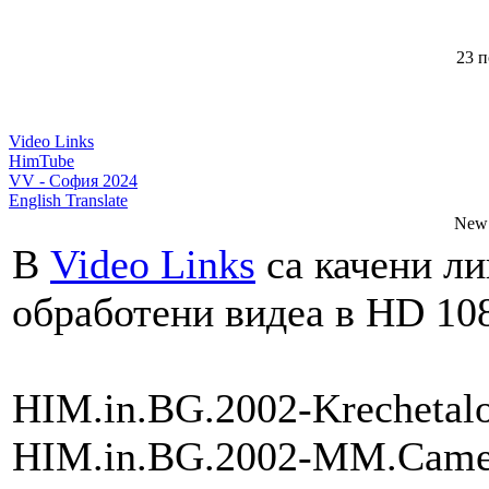
23 п
Video Links
HimTube
VV - София 2024
English Translate
New 
В
Video Links
са качени ли
обработени видеа в HD 108
HIM.in.BG.2002-Krechetalo
HIM.in.BG.2002-MM.Camer