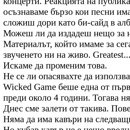
концерти. Реакцията на публика
осъзнаваме бързо кои песни има
сложиш дори като би-сайд в ал
Можеш ли да издадеш нещо за 
Материалът, който имаме за сег
звученето ни на живо. Greatest.
Искаме да променим това.
Не се ли опасявахте да използв
Wicked Game беше една от първ
преди около 4 години. Тогава н
Днес сме залети от такива. Пове
Няма да има кавъри на следващ
Но хубав кавър не е нещо вредн