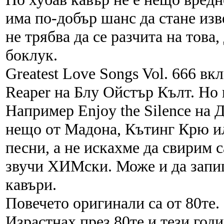
има по-добър шанс да стане изв
не трябва да се разчита на това
боклук.
Greatest Love Songs Vol. 666 в
Reaper на Блу Ойстър Кълт. Но 
Например Enjoy the Silence на 
нещо от Мадона, Кътинг Крю и
песни, а не искахме да свирим 
звучи ХИМски. Може и да запи
кавъри.
Повечето оригинали са от 80те.
Израстнах през 80те и тези год