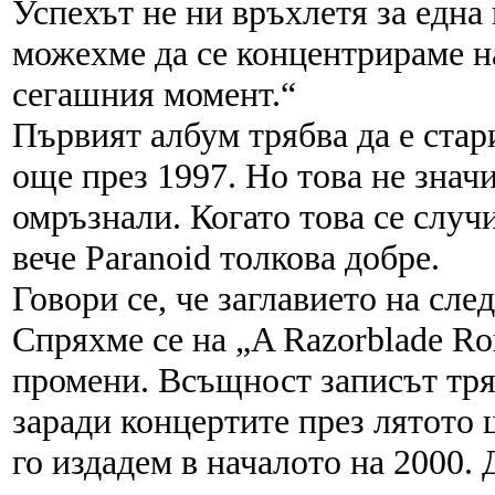
Успехът не ни връхлетя за една
можехме да се концентрираме на
сегашния момент.“
Първият албум трябва да е стар
още през 1997. Но това не значи
омръзнали. Когато това се случ
вече Paranoid толкова добре.
Говори се, че заглавието на сл
Спряхме се на „A Razorblade Ro
промени. Всъщност записът тряб
заради концертите през лятото 
го издадем в началото на 2000