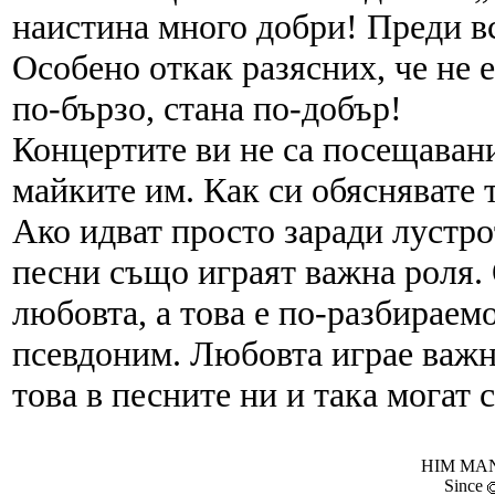
наистина много добри! Преди в
Особено откак разясних, че не 
по-бързо, стана по-добър!
Концертите ви не са посещавани
майките им. Как си обяснявате 
Ако идват просто заради лустро
песни също играят важна роля. 
любовта, а това е по-разбираем
псевдоним. Любовта играе важн
това в песните ни и така могат 
HIM MANI
Since