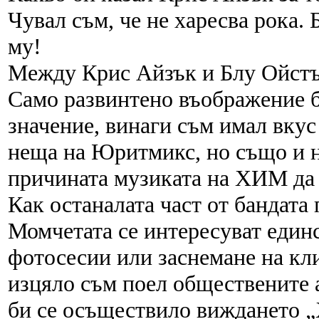
Чувал съм, че не харесва рока.
му!
Между Крис Айзък и Блу Ойстър
Само развинтено въображение би
значение, винаги съм имал вкус
неща на Юритмикс, но също и н
причината музиката на ХИМ да 
Как останалата част от бандата
Момчетата се интересуват единс
фотосесии или заснемане на кли
изцяло съм поел обществените 
би се осъществило виждането 