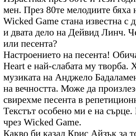
мен. През 80те мелодиите бяха 
Wicked Game стана известна с д
и двата дело на Дейвид Линч. 
или песента?
Настроението на песента! Обич
Heart е най-слабата му творба. 
музиката на Анджело Бадаламен
на вечността. Може да произлез
свирехме песента в репетицион
Текстът особено ми е на сърце. 
чрез Wicked Game.
Какво би казал Крис Айзък за т