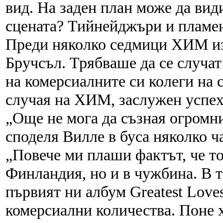
вид. На заден план може да вид
сцената? Тийнейджъри и пламен
Преди няколко седмици ХИМ изн
Бручсъл. Трябваше да се случат
на комерсиалните си колеги на 
случая на ХИМ, заслужен успех
„Още не мога да съзная огромн
споделя Вилле в буса няколко ча
„Повече ми плаши фактът, че то
Финландия, но и в чужбина. В та
първият ни албум Greatest Loves
комерсиални количества. Поне х